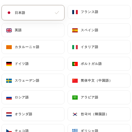
メニュー
JA
フランス語
フランス語
日本語
日本語
英語
英語
スペイン語
スペイン語
カタルーニャ語
カタルーニャ語
イタリア語
イタリア語
ドイツ語
ドイツ語
ポルトガル語
ポルトガル語
/
連絡先
ホーム
連絡先
スウェーデン語
スウェーデン語
简体中文（中国語）
简体中文（中国語）
ロシア語
ロシア語
アラビア語
アラビア語
オランダ語
オランダ語
한국어（韓国語）
한국어（韓国語）
Le Jardin du Cap
チェコ語
チェコ語
ギリシャ語
ギリシャ語