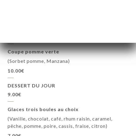
10.00€
Coupe Colonel
(Sorbet citron, Vodka)
10.00€
Coupe pomme verte
(Sorbet pomme, Manzana)
10.00€
DESSERT DU JOUR
9.00€
Glaces trois boules au choix
(Vanille, chocolat, café, rhum raisin, caramel,
pêche, pomme, poire, cassis, fraise, citron)
7.00€