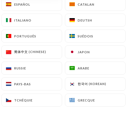
Salade du cap
ESPAÑOL
ESPAÑOL
CATALAN
CATALAN
( Salade, tomates , poulet croustillant, parmesan,
cœur de palmier, maïs, oeuf, avocat )
ITALIANO
ITALIANO
DEUTSH
DEUTSH
19.00€
PORTUGUÊS
PORTUGUÊS
SUÉDOIS
SUÉDOIS
TOMATE MOZZA
17€
简体中文 (CHINESE)
简体中文 (CHINESE)
JAPON
JAPON
SAUMON GRAVLAX
RUSSIE
RUSSIE
ARABE
ARABE
19€
한국어 (KOREAN)
한국어 (KOREAN)
PAYS-BAS
PAYS-BAS
SALADE DU CHEF
18€
TCHÉQUIE
TCHÉQUIE
GRECQUE
GRECQUE
SALADE DE CHEVRE CHAUD
18€