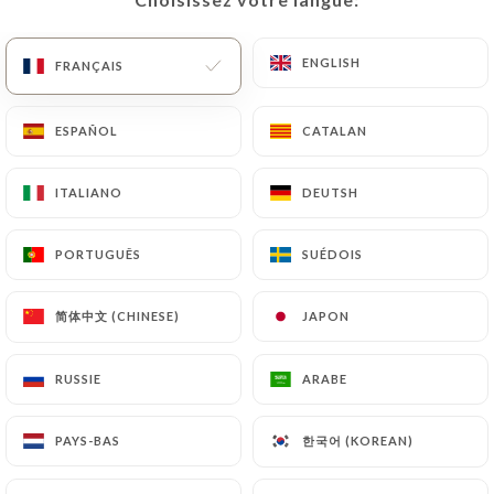
Fermé - Ouvre à 12:00
ENGLISH
ENGLISH
FRANÇAIS
FRANÇAIS
ESPAÑOL
ESPAÑOL
CATALAN
CATALAN
ITALIANO
ITALIANO
DEUTSH
DEUTSH
Le Jardin du Cap
127 AVIS
PORTUGUÊS
PORTUGUÊS
SUÉDOIS
SUÉDOIS
RESTAURANT - LOUNGE BAR
简体中文 (CHINESE)
简体中文 (CHINESE)
JAPON
JAPON
87 Boulevard Francis Meilland
06160 Antibes France
RUSSIE
RUSSIE
ARABE
ARABE
한국어 (KOREAN)
한국어 (KOREAN)
PAYS-BAS
PAYS-BAS
Qui sommes nous?