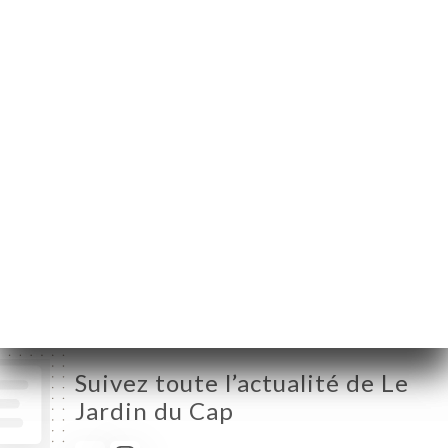
Meilland
06160 Antibes France
Lundi
12:00-14:30
Mardi
12:00-14:30
Mercredi
Fermé
Jeudi
12:00-14:30
Vendredi
12:00-14:30
Samedi
12:00-14:30
Dimanche
12:00-14:30
Suivez toute l’actualité de Le
Jardin du Cap