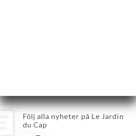
Meilland
06160 Antibes France
Måndag
12:00-14:30
Tisdag
12:00-14:30
Onsdag
Stängt
Torsdag
12:00-14:30
Fredag
12:00-14:30
Lördag
12:00-14:30
Söndag
12:00-14:30
Följ alla nyheter på Le Jardin
du Cap