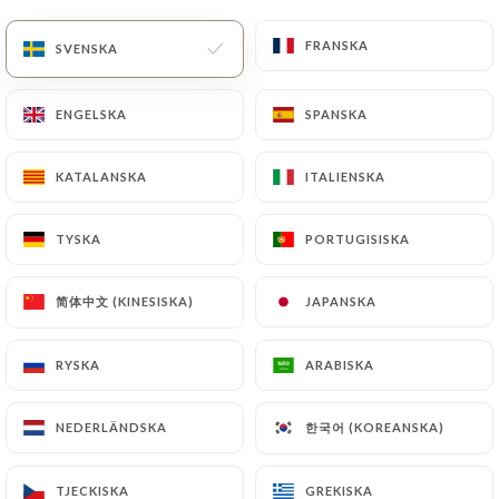
FRANSKA
FRANSKA
SVENSKA
SVENSKA
Stängt för tillfället
ENGELSKA
ENGELSKA
SPANSKA
SPANSKA
KATALANSKA
KATALANSKA
ITALIENSKA
ITALIENSKA
Le Jardin du Cap
TYSKA
TYSKA
PORTUGISISKA
PORTUGISISKA
127 OMDÖME
RESTAURANT - LOUNGE BAR
简体中文 (KINESISKA)
简体中文 (KINESISKA)
JAPANSKA
JAPANSKA
87 Boulevard Francis Meilland
06160 Antibes France
RYSKA
RYSKA
ARABISKA
ARABISKA
한국어 (KOREANSKA)
한국어 (KOREANSKA)
NEDERLÄNDSKA
NEDERLÄNDSKA
Vilka är vi?
TJECKISKA
TJECKISKA
GREKISKA
GREKISKA