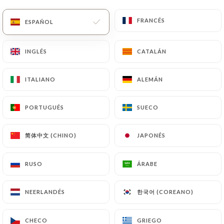
FRANCÉS
FRANCÉS
ESPAÑOL
ESPAÑOL
Cerrado. Abrimos a las 12:00.
INGLÉS
INGLÉS
CATALÁN
CATALÁN
ITALIANO
ITALIANO
ALEMÁN
ALEMÁN
Le Jardin du Cap
PORTUGUÉS
PORTUGUÉS
SUECO
SUECO
RESEÑA 127
RESTAURANT - LOUNGE BAR
简体中文 (CHINO)
简体中文 (CHINO)
JAPONÉS
JAPONÉS
87 Boulevard Francis Meilland
06160 Antibes France
RUSO
RUSO
ÁRABE
ÁRABE
한국어 (COREANO)
한국어 (COREANO)
NEERLANDÉS
NEERLANDÉS
¿Quiénes somos?
CHECO
CHECO
GRIEGO
GRIEGO