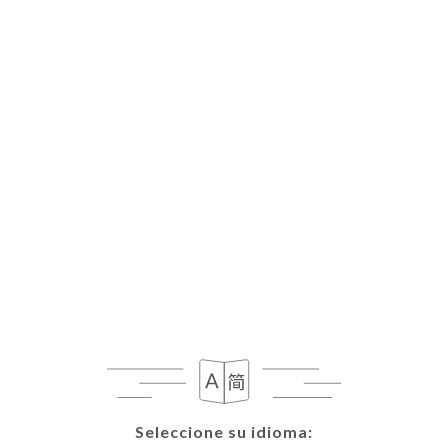
ES
MENÚ
Seleccione su idioma:
Seleccione su idioma: