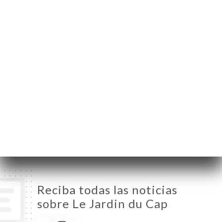
Meilland
06160 Antibes France
Lunes
12:00-14:30
Martes
12:00-14:30
Miércoles
Cerrado
Jueves
12:00-14:30
Viernes
12:00-14:30
Sábado
12:00-14:30
Domingo
12:00-14:30
Reciba todas las noticias
sobre Le Jardin du Cap